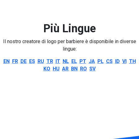
Più Lingue
Il nostro creatore di logo per barbiere è disponibile in diverse
lingue:
EN
FR
DE
ES
RU
TR
IT
NL
EL
PT
JA
PL
CS
ID
VI
TH
KO
HU
AR
BN
RO
SV