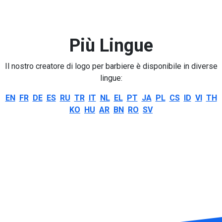
Più Lingue
Il nostro creatore di logo per barbiere è disponibile in diverse
lingue:
EN
FR
DE
ES
RU
TR
IT
NL
EL
PT
JA
PL
CS
ID
VI
TH
KO
HU
AR
BN
RO
SV