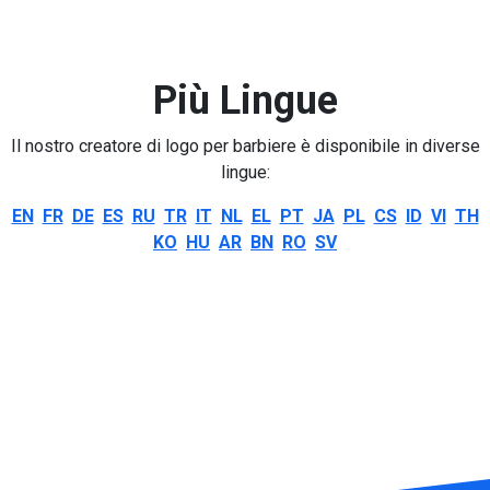
Più Lingue
Il nostro creatore di logo per barbiere è disponibile in diverse
lingue:
EN
FR
DE
ES
RU
TR
IT
NL
EL
PT
JA
PL
CS
ID
VI
TH
KO
HU
AR
BN
RO
SV