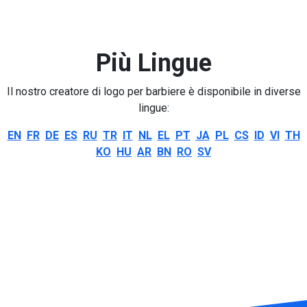
Più Lingue
Il nostro creatore di logo per barbiere è disponibile in diverse
lingue:
EN
FR
DE
ES
RU
TR
IT
NL
EL
PT
JA
PL
CS
ID
VI
TH
KO
HU
AR
BN
RO
SV