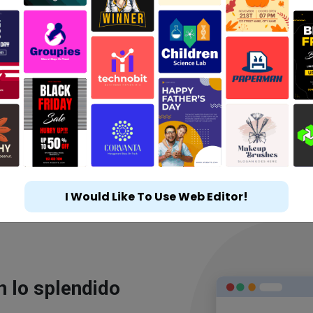
I Would Like To Use Web Editor!
n lo splendido