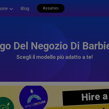
orie
Blog
Assumici
go Del Negozio Di Barbi
Scegli il modello più adatto a te!
Hire a