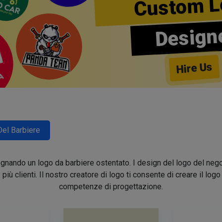
Custom L
Design
Hire Us
Del Barbiere
segnando un logo da barbiere ostentato. I design del logo del nego
e più clienti. Il nostro creatore di logo ti consente di creare il lo
competenze di progettazione.