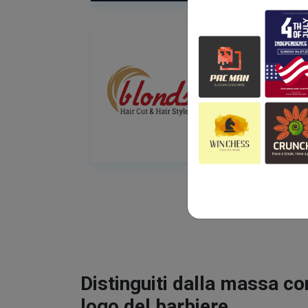
Distinguiti dalla massa co
logo del barbiere