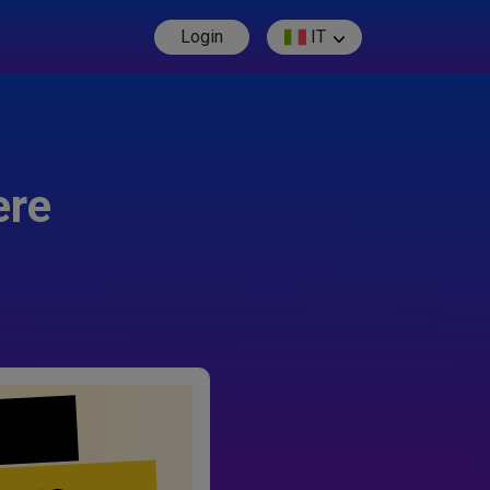
Login
IT
ere