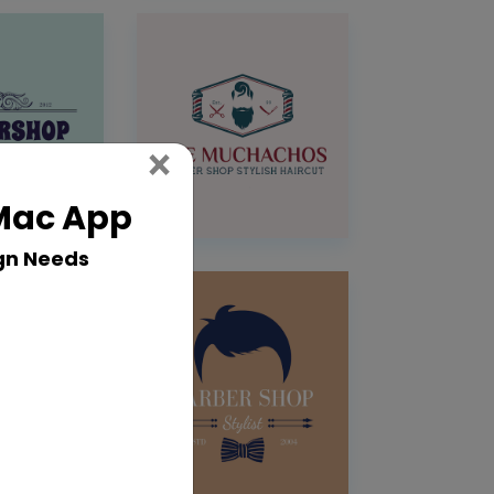
Close
×
 Mac App
gn Needs