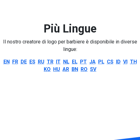
Più Lingue
Il nostro creatore di logo per barbiere è disponibile in diverse
lingue:
EN
FR
DE
ES
RU
TR
IT
NL
EL
PT
JA
PL
CS
ID
VI
TH
KO
HU
AR
BN
RO
SV