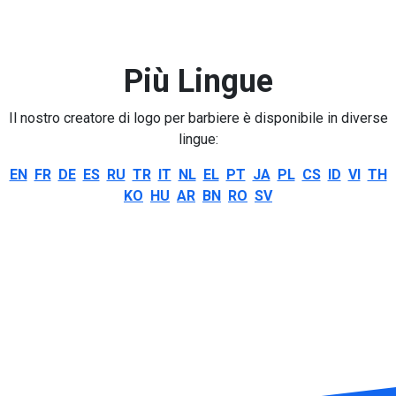
Più Lingue
Il nostro creatore di logo per barbiere è disponibile in diverse
lingue:
EN
FR
DE
ES
RU
TR
IT
NL
EL
PT
JA
PL
CS
ID
VI
TH
KO
HU
AR
BN
RO
SV