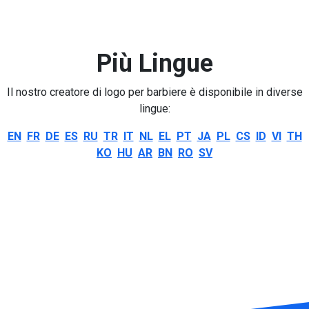
Più Lingue
Il nostro creatore di logo per barbiere è disponibile in diverse
lingue:
EN
FR
DE
ES
RU
TR
IT
NL
EL
PT
JA
PL
CS
ID
VI
TH
KO
HU
AR
BN
RO
SV