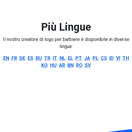
Più Lingue
Il nostro creatore di logo per barbiere è disponibile in diverse
lingue:
EN
FR
DE
ES
RU
TR
IT
NL
EL
PT
JA
PL
CS
ID
VI
TH
KO
HU
AR
BN
RO
SV