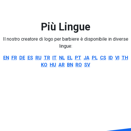
Più Lingue
Il nostro creatore di logo per barbiere è disponibile in diverse
lingue:
EN
FR
DE
ES
RU
TR
IT
NL
EL
PT
JA
PL
CS
ID
VI
TH
KO
HU
AR
BN
RO
SV