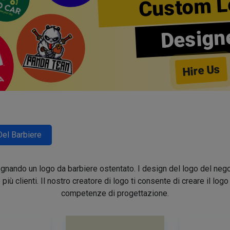
Custom L
Design
Hire Us
Del Barbiere
segnando un logo da barbiere ostentato. I design del logo del nego
e più clienti. Il nostro creatore di logo ti consente di creare il lo
competenze di progettazione.