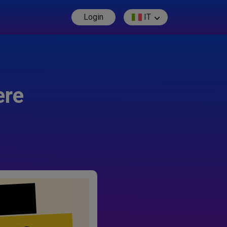
Login
IT
ere