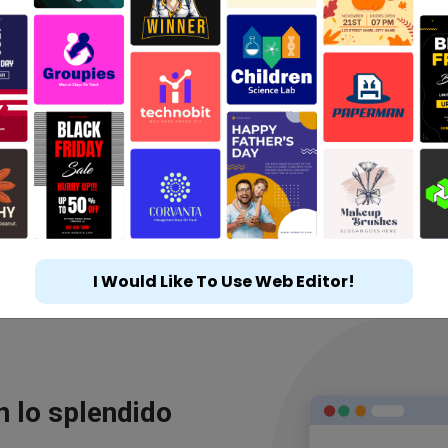
I Would Like To Use Web Editor!
n lo splendido