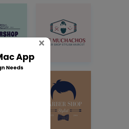
Close
×
 Mac App
gn Needs