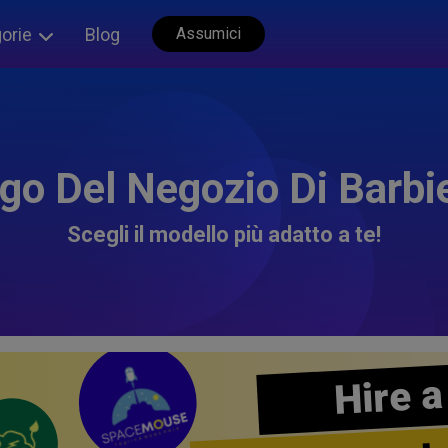
orie
Blog
Assumici
go Del Negozio Di Barbi
Scegli il modello più adatto a te!
Hire a