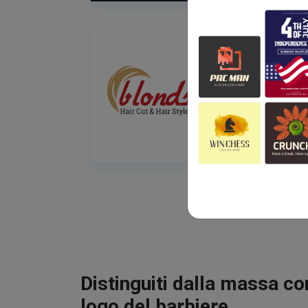
Distinguiti dalla massa co
logo del barbiere