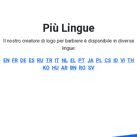
Più Lingue
Il nostro creatore di logo per barbiere è disponibile in diverse
lingue:
EN
FR
DE
ES
RU
TR
IT
NL
EL
PT
JA
PL
CS
ID
VI
TH
KO
HU
AR
BN
RO
SV