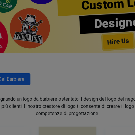
Custom L
Design
Hire Us
Del Barbiere
segnando un logo da barbiere ostentato. I design del logo del nego
e più clienti. Il nostro creatore di logo ti consente di creare il lo
competenze di progettazione.