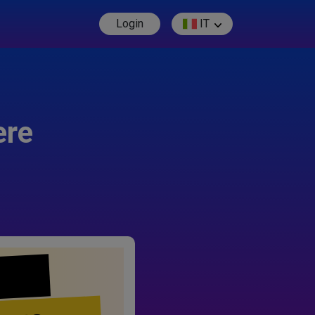
Login
IT
ere