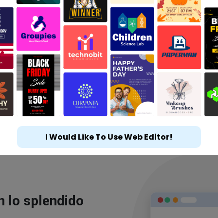
I Would Like To Use Web Editor!
n lo splendido