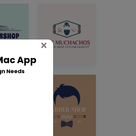
Close
×
 Mac App
gn Needs