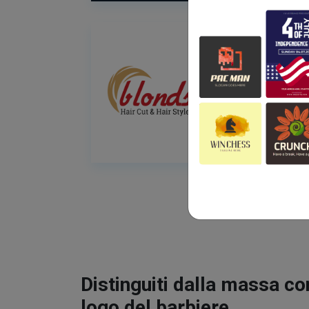
Distinguiti dalla massa co
logo del barbiere