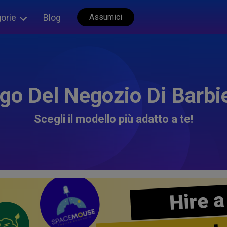
orie
Blog
Assumici
go Del Negozio Di Barbi
Scegli il modello più adatto a te!
Hire a