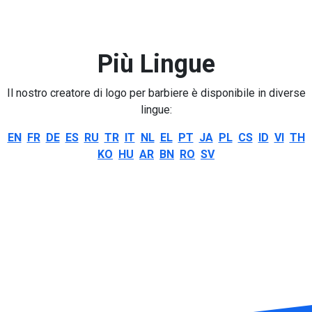
Più Lingue
Il nostro creatore di logo per barbiere è disponibile in diverse
lingue:
EN
FR
DE
ES
RU
TR
IT
NL
EL
PT
JA
PL
CS
ID
VI
TH
KO
HU
AR
BN
RO
SV