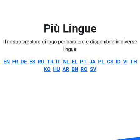
Più Lingue
Il nostro creatore di logo per barbiere è disponibile in diverse
lingue:
EN
FR
DE
ES
RU
TR
IT
NL
EL
PT
JA
PL
CS
ID
VI
TH
KO
HU
AR
BN
RO
SV