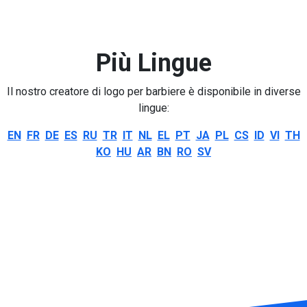
Più Lingue
Il nostro creatore di logo per barbiere è disponibile in diverse
lingue:
EN
FR
DE
ES
RU
TR
IT
NL
EL
PT
JA
PL
CS
ID
VI
TH
KO
HU
AR
BN
RO
SV