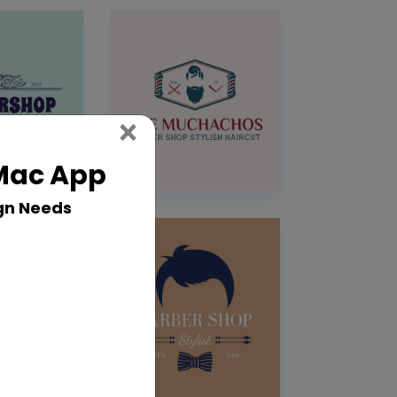
Close
×
 Mac App
gn Needs