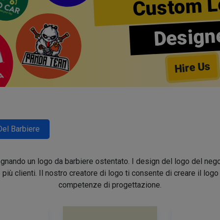
Custom L
Design
Hire Us
Del Barbiere
segnando un logo da barbiere ostentato. I design del logo del nego
e più clienti. Il nostro creatore di logo ti consente di creare il lo
competenze di progettazione.