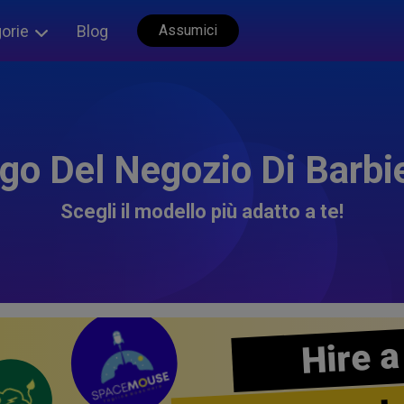
orie
Blog
Assumici
go Del Negozio Di Barbi
Scegli il modello più adatto a te!
Hire a