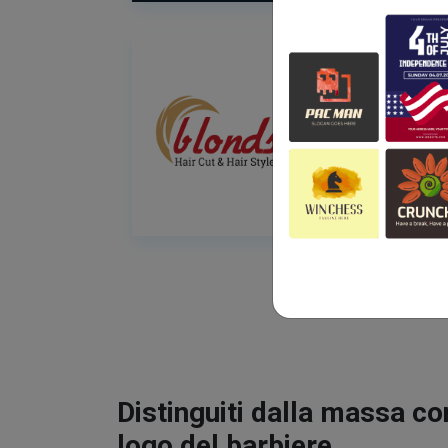
Distinguiti dalla massa co
logo del barbiere