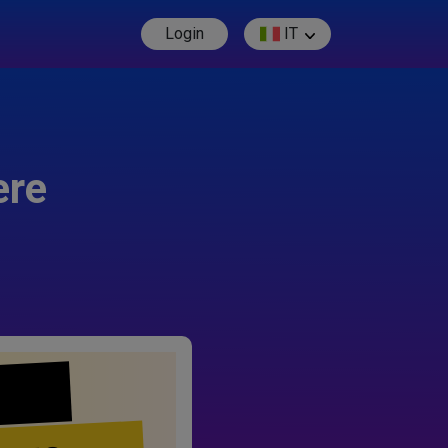
Login
IT
ere