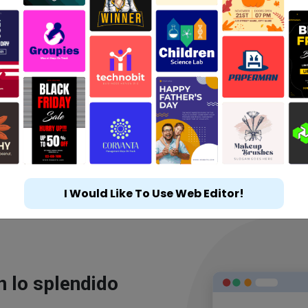
I Would Like To Use Web Editor!
n lo splendido