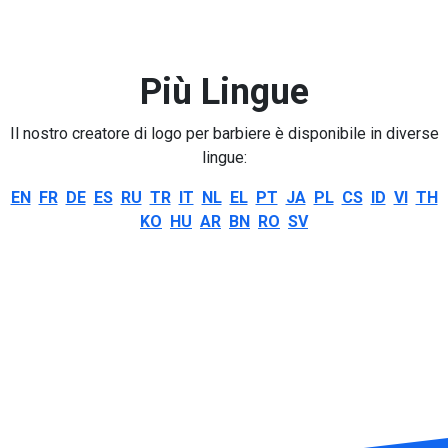
Più Lingue
Il nostro creatore di logo per barbiere è disponibile in diverse
lingue:
EN
FR
DE
ES
RU
TR
IT
NL
EL
PT
JA
PL
CS
ID
VI
TH
KO
HU
AR
BN
RO
SV