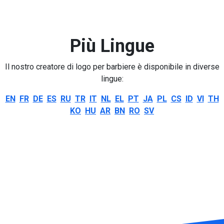
Più Lingue
Il nostro creatore di logo per barbiere è disponibile in diverse
lingue:
EN
FR
DE
ES
RU
TR
IT
NL
EL
PT
JA
PL
CS
ID
VI
TH
KO
HU
AR
BN
RO
SV