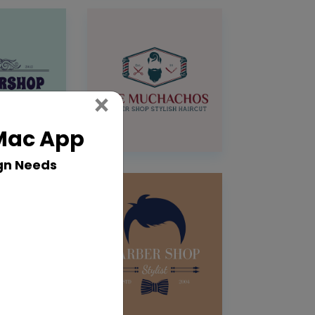
Close
×
 Mac App
gn Needs