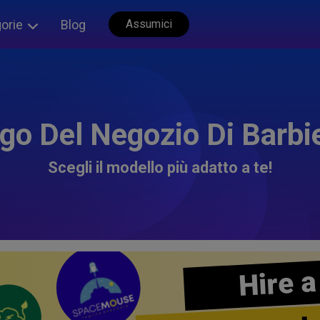
orie
Blog
Assumici
go Del Negozio Di Barbi
Scegli il modello più adatto a te!
Hire a