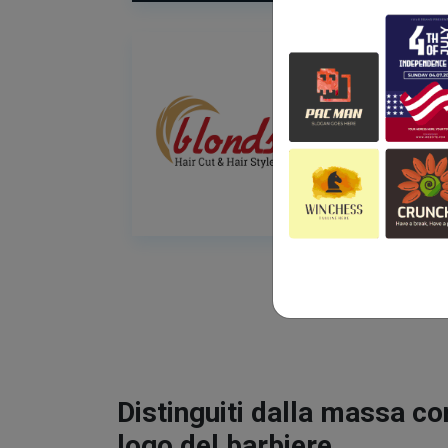
Distinguiti dalla massa co
logo del barbiere