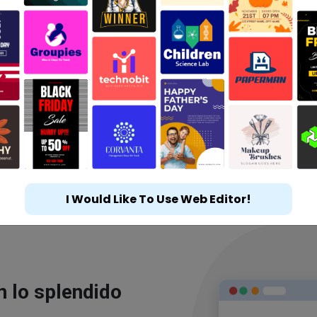
I Would Like To Use Web Editor!
n lo splendido