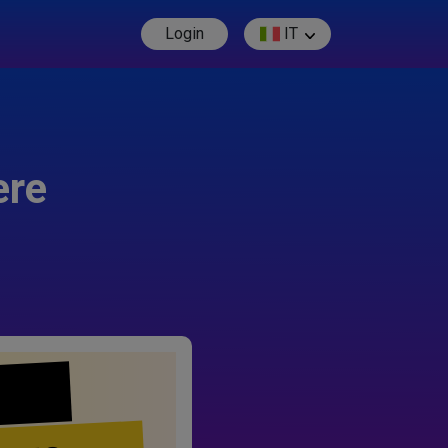
Login
IT
ere