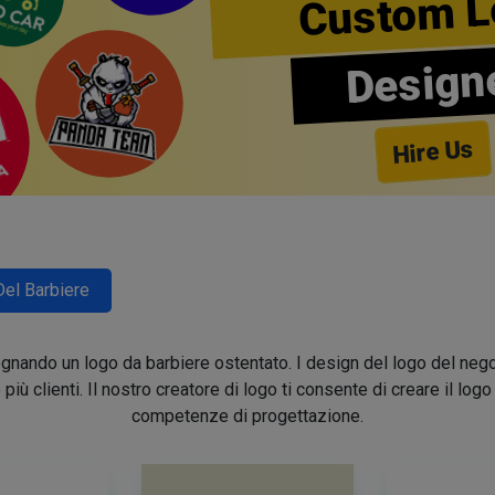
Custom L
Design
Hire Us
Del Barbiere
segnando un logo da barbiere ostentato. I design del logo del nego
e più clienti. Il nostro creatore di logo ti consente di creare il lo
competenze di progettazione.