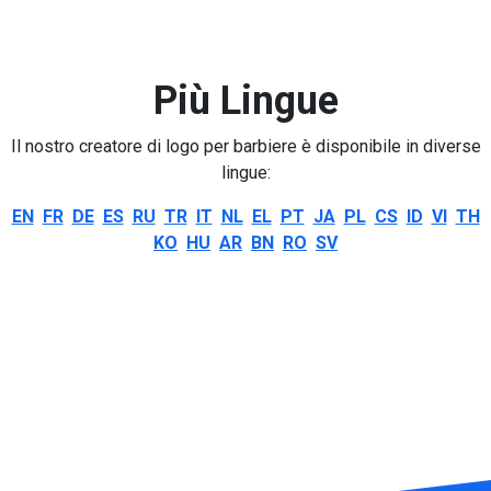
Più Lingue
Il nostro creatore di logo per barbiere è disponibile in diverse
lingue:
EN
FR
DE
ES
RU
TR
IT
NL
EL
PT
JA
PL
CS
ID
VI
TH
KO
HU
AR
BN
RO
SV