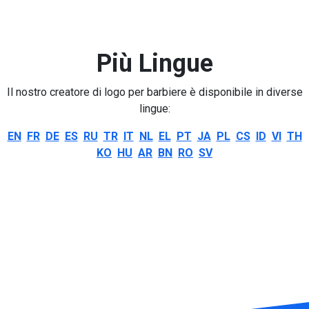
Più Lingue
Il nostro creatore di logo per barbiere è disponibile in diverse
lingue:
EN
FR
DE
ES
RU
TR
IT
NL
EL
PT
JA
PL
CS
ID
VI
TH
KO
HU
AR
BN
RO
SV