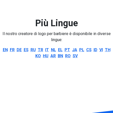
Più Lingue
Il nostro creatore di logo per barbiere è disponibile in diverse
lingue:
EN
FR
DE
ES
RU
TR
IT
NL
EL
PT
JA
PL
CS
ID
VI
TH
KO
HU
AR
BN
RO
SV