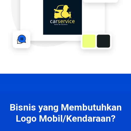
Bisnis yang Membutuhkan
Logo Mobil/Kendaraan?