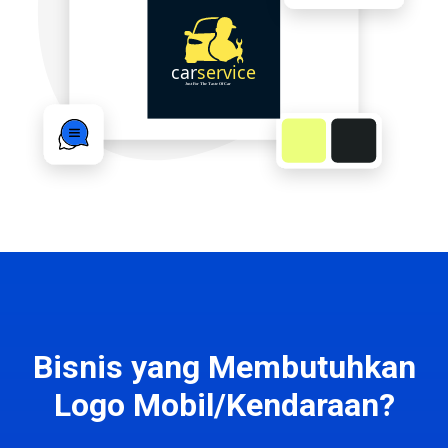
Bisnis yang Membutuhkan
Logo Mobil/Kendaraan?