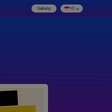
Gabung
ID