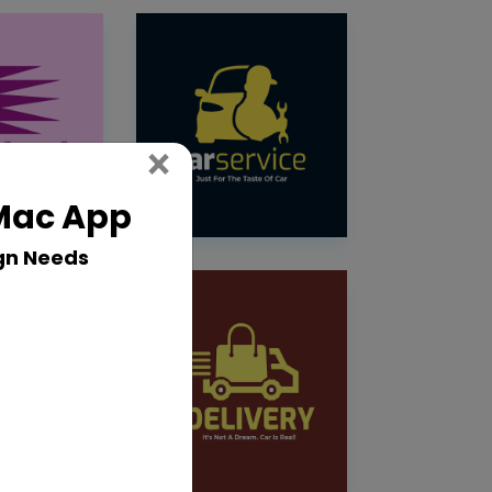
Close
×
 Mac App
gn Needs