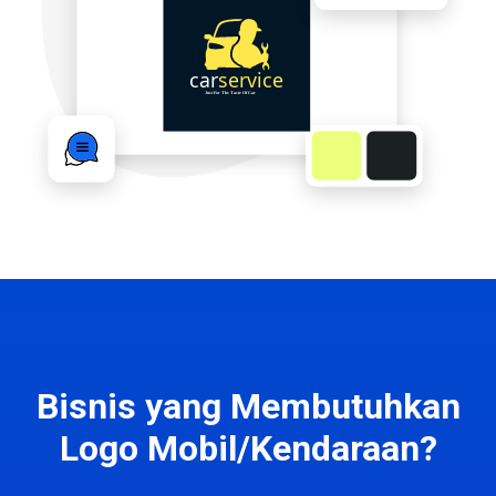
Bisnis yang Membutuhkan
Logo Mobil/Kendaraan?