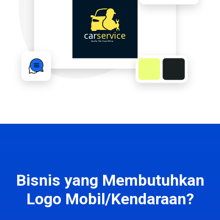
Bisnis yang Membutuhkan
Logo Mobil/Kendaraan?