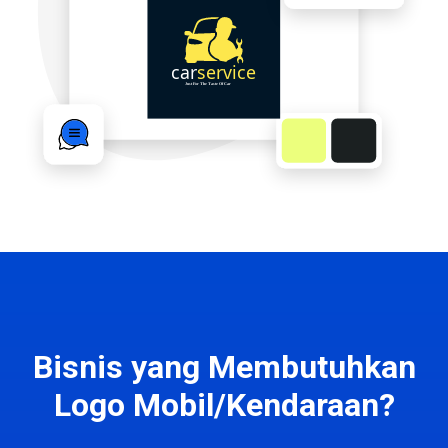
Bisnis yang Membutuhkan
Logo Mobil/Kendaraan?