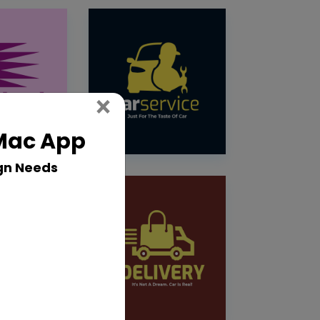
Close
×
 Mac App
gn Needs