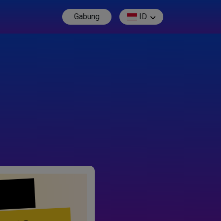
Gabung
ID