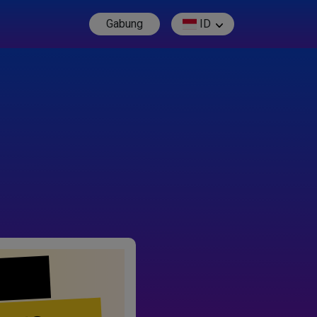
Gabung
ID