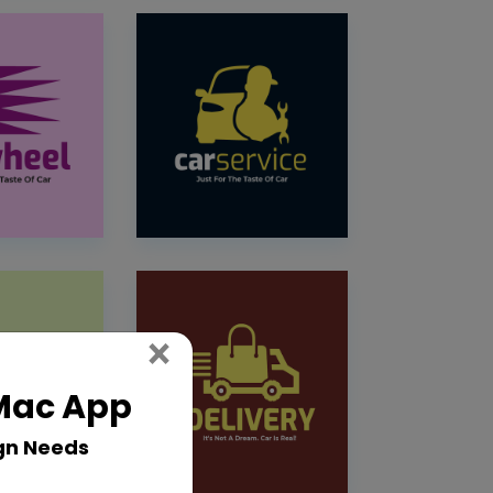
Close
×
 Mac App
gn Needs