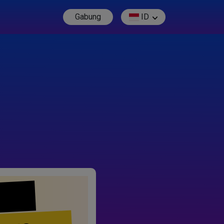
Gabung
ID