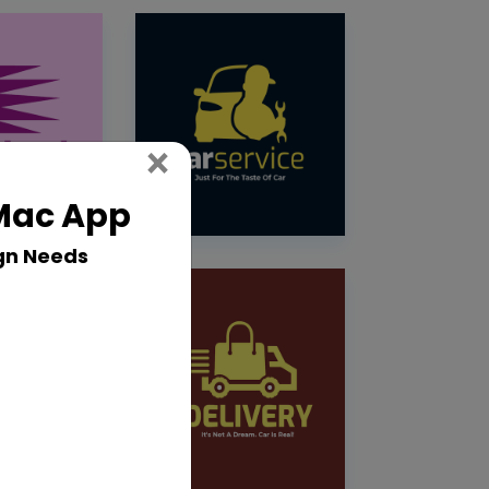
Close
×
 Mac App
gn Needs