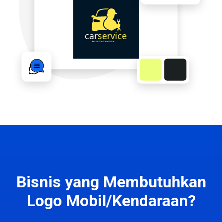
Bisnis yang Membutuhkan
Logo Mobil/Kendaraan?