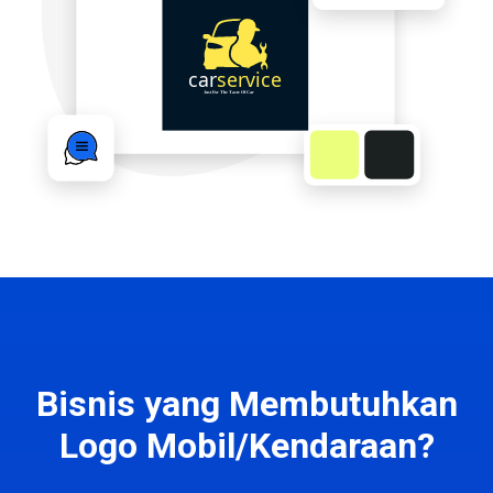
Bisnis yang Membutuhkan
Logo Mobil/Kendaraan?