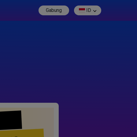
Gabung
ID