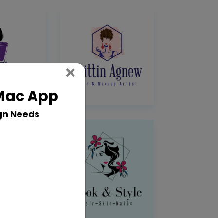
Close
×
 Mac App
gn Needs