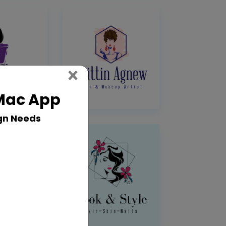
Close
×
 Mac App
gn Needs