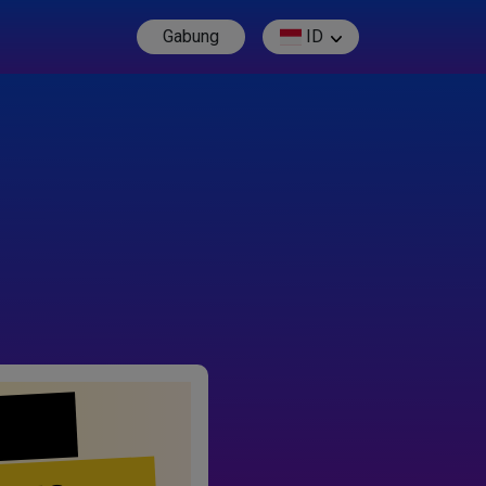
Gabung
ID