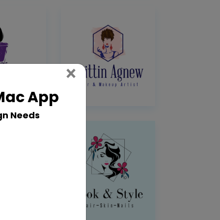
Close
×
 Mac App
gn Needs