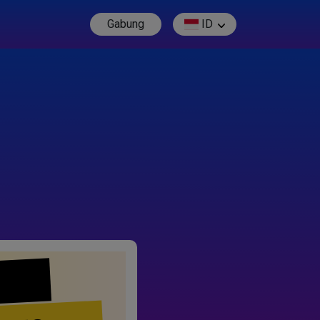
Gabung
ID