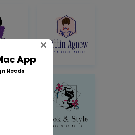
Close
×
 Mac App
gn Needs