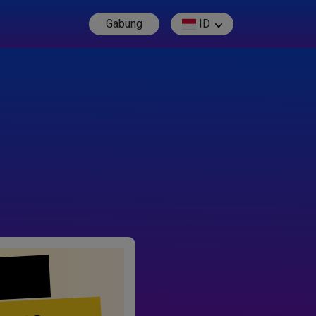
Gabung
ID