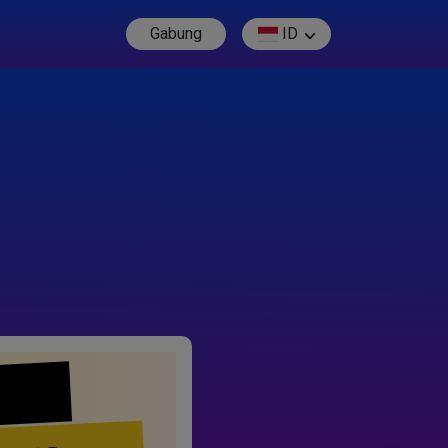
Gabung
ID