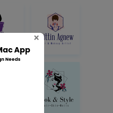
Close
×
 Mac App
gn Needs