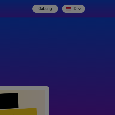
Gabung
ID