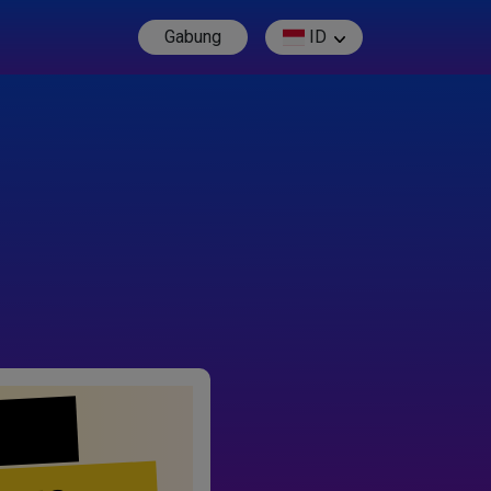
Gabung
ID