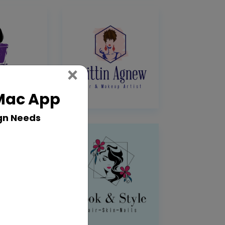
Close
×
 Mac App
gn Needs