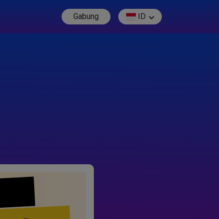
Gabung
ID