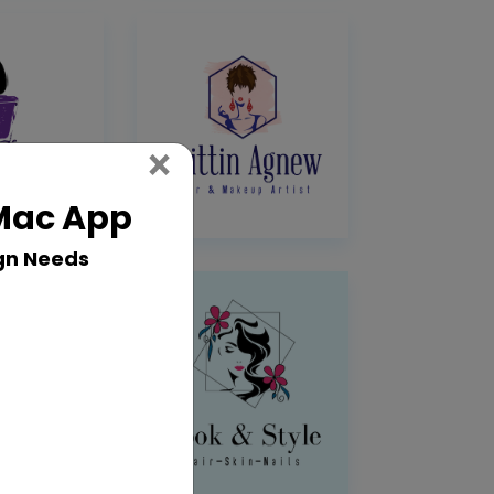
Close
×
 Mac App
gn Needs