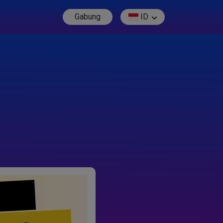
Gabung
ID