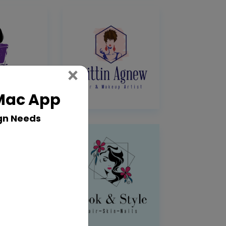
Close
×
 Mac App
gn Needs