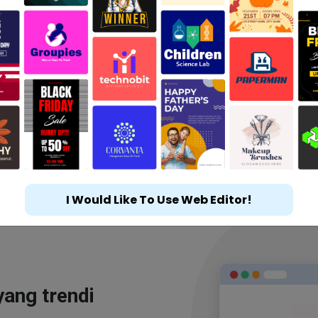
I Would Like To Use Web Editor!
yang trendi