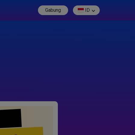
Gabung
ID