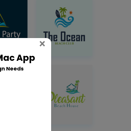
Close
×
 Mac App
gn Needs