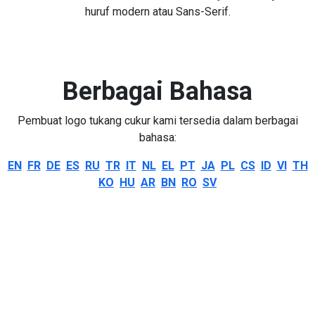
huruf modern atau Sans-Serif.
Berbagai Bahasa
Pembuat logo tukang cukur kami tersedia dalam berbagai
bahasa:
EN
FR
DE
ES
RU
TR
IT
NL
EL
PT
JA
PL
CS
ID
VI
TH
KO
HU
AR
BN
RO
SV