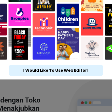
I Would Like To Use Web Editor!
 dengan Toko
Menakjubkan