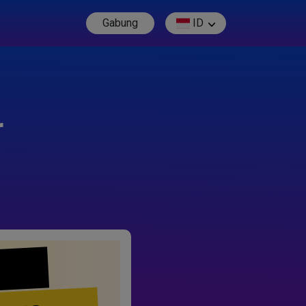
Gabung
ID
r