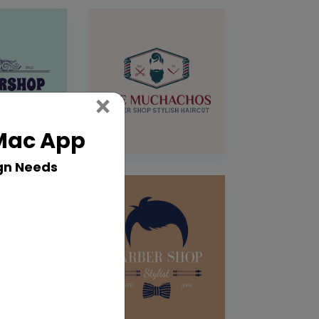
Close
×
 Mac App
gn Needs