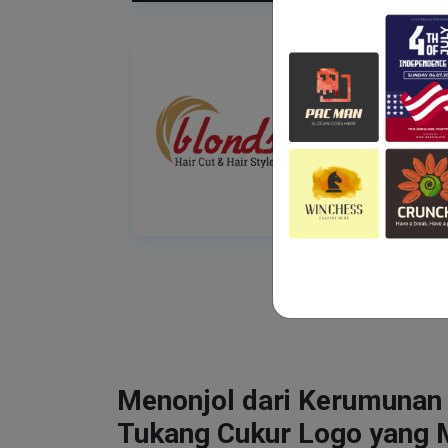
Menonjol dari Kerumunan
Tukang Cukur Logo yang 