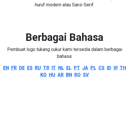
huruf modern atau Sans-Serif.
Berbagai Bahasa
Pembuat logo tukang cukur kami tersedia dalam berbagai
bahasa:
EN
FR
DE
ES
RU
TR
IT
NL
EL
PT
JA
PL
CS
ID
VI
TH
KO
HU
AR
BN
RO
SV