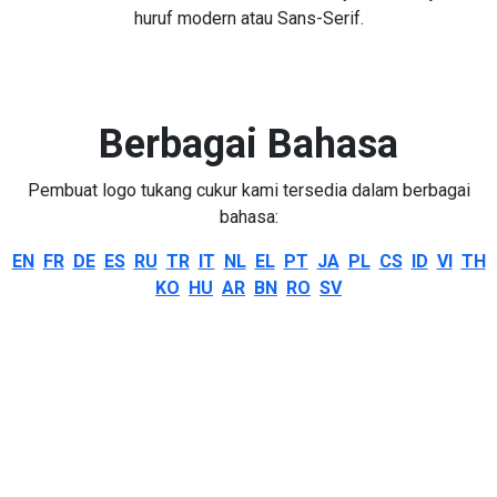
huruf modern atau Sans-Serif.
Berbagai Bahasa
Pembuat logo tukang cukur kami tersedia dalam berbagai
bahasa:
EN
FR
DE
ES
RU
TR
IT
NL
EL
PT
JA
PL
CS
ID
VI
TH
KO
HU
AR
BN
RO
SV