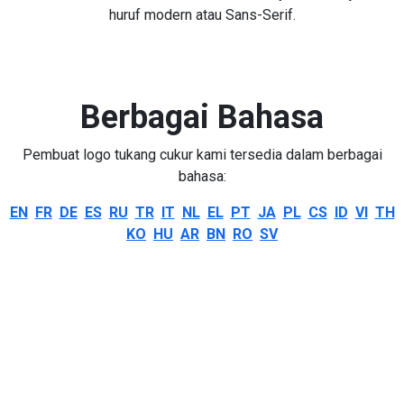
huruf modern atau Sans-Serif.
Berbagai Bahasa
Pembuat logo tukang cukur kami tersedia dalam berbagai
bahasa:
EN
FR
DE
ES
RU
TR
IT
NL
EL
PT
JA
PL
CS
ID
VI
TH
KO
HU
AR
BN
RO
SV