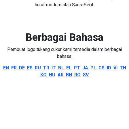
huruf modern atau Sans-Serif.
Berbagai Bahasa
Pembuat logo tukang cukur kami tersedia dalam berbagai
bahasa:
EN
FR
DE
ES
RU
TR
IT
NL
EL
PT
JA
PL
CS
ID
VI
TH
KO
HU
AR
BN
RO
SV